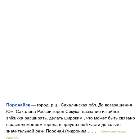
Поронайск
— город, р.ц., Сахалинская обл. До возвращения
Юж. Сахалина России город Сикука; название из айнск.
shikukka расширять, делать широким , что может быть связано
с расположением города в приустьевой части довольно
значительной реки Поронай (гидроним… …
Топонимический
словарь