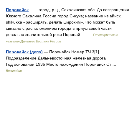
Поронайск
— город, р.ц., Сахалинская обл. До возвращения
Южного Сахалина России город Сикука; название из айнск.
shikukka «расширять, делать широким», что может быть
связано с расположением города в приустьевой части
довольно значительной реки Поронай… …
Географические
названия Дальнего Востока России
Поронайск (депо)
— Поронайск Номер ТЧ 3[1]
Подразделение Дальневосточная железная дорога
Год основания 1936 Место нахождения Поронайск Ст …
Википедия