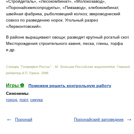
«Стройдеталь», «Лесокомбинат», «Молокозавод»,
«Поронайскмясопродукты», «Пивзавод», хлебокомбинат,
швейная фабрика, рыболовецкий колхоз; звероводческий
совхоз по разведению норок. Угольный разрез
«Лермонтовский».
В районе выращивают овощи; разводят крупный рогатый скот.
Месторождения строительного камня, песка, глины, торфа
и др.
Словарь "География России". - М.: Большая Российская энциклопедия
.
Главный
редактор А.П. Горкин
.
1998
.
Игры ⚽
Поможем решить контрольную работу
Синонимы
:
город
,
порт
,
сикука
Поронай
Поронайский заповедник