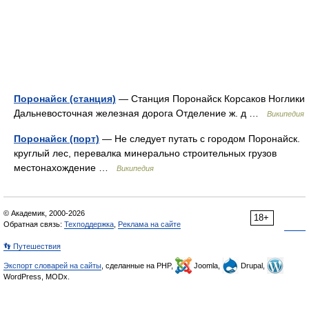
Поронайск (станция)
— Станция Поронайск Корсаков Ноглики
Дальневосточная железная дорога Отделение ж. д …
Википедия
Поронайск (порт)
— Не следует путать с городом Поронайск.
круглый лес, перевалка минерально строительных грузов
местонахождение …
Википедия
© Академик, 2000-2026
18+
Обратная связь:
Техподдержка
,
Реклама на сайте
👣 Путешествия
Экспорт словарей на сайты
, сделанные на PHP,
Joomla,
Drupal,
WordPress, MODx.