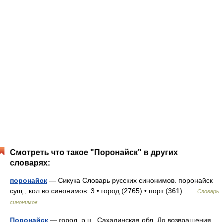
Смотреть что такое "Поронайск" в других
словарях:
поронайск
— Сикука Словарь русских синонимов. поронайск
сущ., кол во синонимов: 3 • город (2765) • порт (361) …
Словарь
синонимов
Поронайск
— город, р.ц., Сахалинская обл. До возвращения