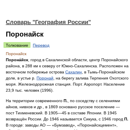
Словарь "География России"
Поронайск
Толкование
Перевод
Поронайск
Порона́йск
, город в Сахалинской области, центр Поронайского
района, в 288 км к северу от Южно-Сахалинска. Расположен на
восточном побережье острова
Сахалин
, в Тымь-Поронайском
доле, в устье р.
Поронай
, на берегу залива Терпения Охотского
моря. Железнодорожная станция. Порт. Аэропорт. Население
23,9 тыс. человек (1996).
На территории современного
П.
, по соседству с селениями
айнов, нивхов и др., в 1869 основано русское поселение —
пост Тихменевский. В 1905—45 в составе Японии. В 1945
возвращён России. До 1946 называется Сикука, с 1946 город
П.
В городе: заводы АО — «Бумзавод», «Поронайскцемент»,